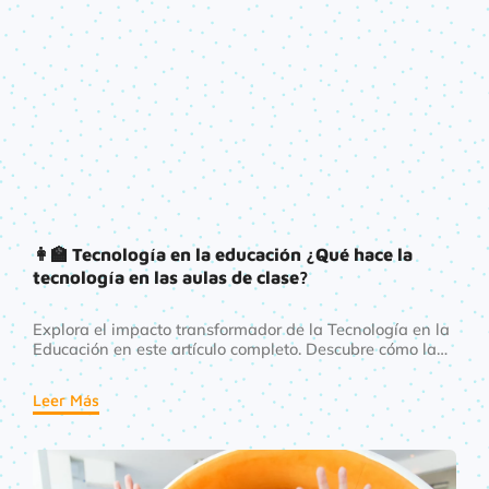
👩‍🏫 Tecnología en la educación ¿Qué hace la
tecnología en las aulas de clase?
Explora el impacto transformador de la Tecnología en la
Educación en este artículo completo. Descubre cómo la
tecnología está remodelando el panorama educativo,
mejorando las experiencias de aprendizaje y
Leer Más
preparando a los estudiantes para el futuro.