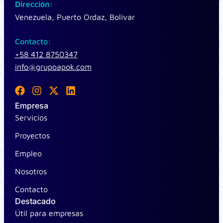
Dirección:
Venezuela, Puerto Ordaz, Bolívar
Contacto:
+58 412 8750347
info@grupoapok.com
F
I
X
L
a
n
-
i
Empresa
c
s
t
n
Servicios
e
t
w
k
b
a
i
e
Proyectos
o
g
t
d
o
r
t
i
Empleo
k
a
e
n
m
r
Nosotros
Contacto
Destacado
Útil para empresas