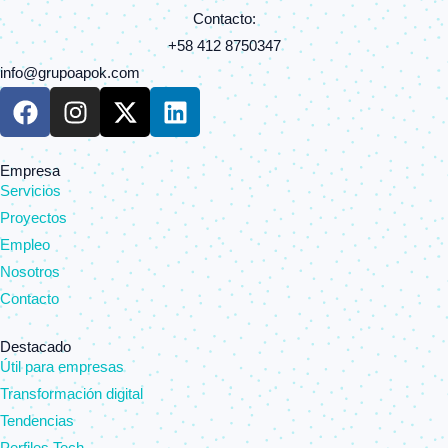
Contacto:
+58 412 8750347
info@grupoapok.com
F
I
X
L
a
n
-
i
c
s
t
n
e
t
w
k
Empresa
Servicios
b
a
i
e
o
g
t
d
Proyectos
o
r
t
i
Empleo
k
a
e
n
Nosotros
m
r
Contacto
Destacado
Útil para empresas
Transformación digital
Tendencias