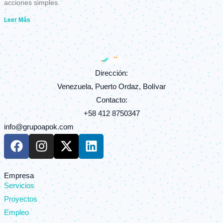
acciones simples.
Leer Más
Dirección:
Venezuela, Puerto Ordaz, Bolívar
Contacto:
+58 412 8750347
info@grupoapok.com
F
I
X
L
a
n
-
i
c
s
t
n
e
t
w
k
Empresa
Servicios
b
a
i
e
o
g
t
d
Proyectos
o
r
t
i
Empleo