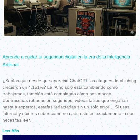
Aprende a cuidar tu seguridad digital en la era de la Inteligencia
Artificial
¿Sabías que desde que apareció ChatGPT los ataques de phishing
crecieron un 4.151%? La IA no solo está cambiando cómo
trabajamos, también está cambiando cómo nos atacan.
Contraseñas robadas en segundos, videos falsos que engañan
hasta a expertos, estafas redactadas sin un solo error… Si usas
internet y quieres saber cómo no caer, esto es exactamente lo que
necesitas leer.
Leer Más