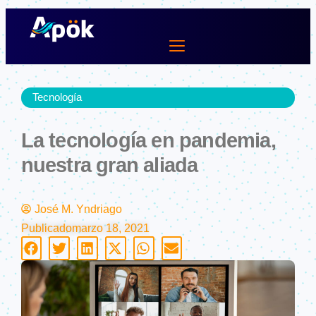
Ir
al
contenido
Lifestyle Dev
Tecnología
La tecnología en pandemia,
nuestra gran aliada
José M. Yndriago
Publicado
marzo 18, 2021