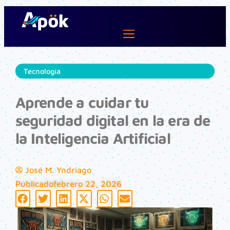
Ir
al
contenido
Lifestyle Dev
Tecnología
Aprende a cuidar tu
seguridad digital en la era de
la Inteligencia Artificial
José M. Yndriago
Publicado
febrero 22, 2026