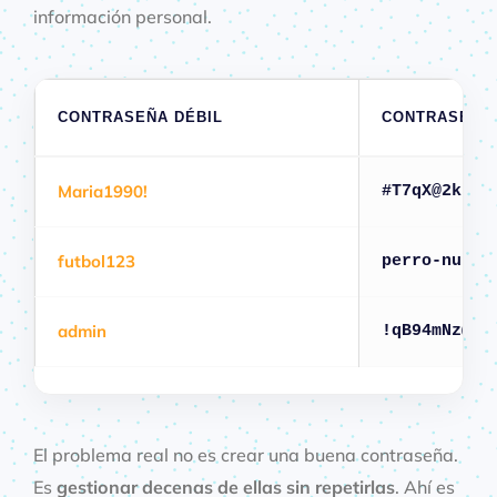
información personal.
CONTRASEÑA DÉBIL
CONTRASEÑA
Maria1990!
#T7qX@2kLpW
futbol123
perro-nube-
admin
!qB94mNz@wE
El problema real no es crear una buena contraseña.
Es
gestionar decenas de ellas sin repetirlas
. Ahí es