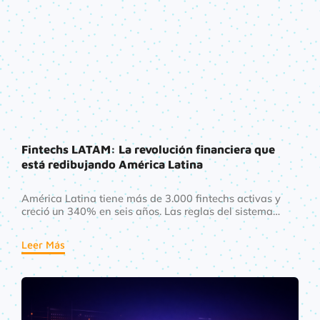
Fintechs LATAM: La revolución financiera que
está redibujando América Latina
América Latina tiene más de 3.000 fintechs activas y
creció un 340% en seis años. Las reglas del sistema
financiero regional se están reescribiendo — y este
artículo explica quiénes lo están haciendo, cómo y hacia
Leer Más
dónde van. Lectura obligada para cualquier
emprendedor del sector.