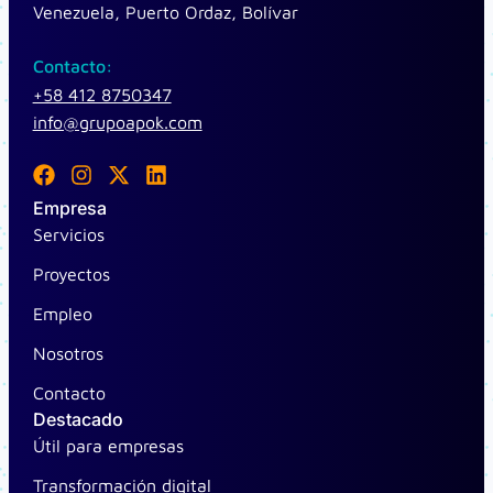
Venezuela, Puerto Ordaz, Bolívar
Contacto:
+58 412 8750347
info@grupoapok.com
F
I
X
L
a
n
-
i
Empresa
c
s
t
n
Servicios
e
t
w
k
b
a
i
e
Proyectos
o
g
t
d
o
r
t
i
Empleo
k
a
e
n
m
r
Nosotros
Contacto
Destacado
Útil para empresas
Transformación digital