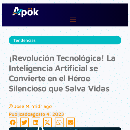
Ir
al
contenido
Lifestyle Dev
Tendencias
¡Revolución Tecnológica! La
Inteligencia Artificial se
Convierte en el Héroe
Silencioso que Salva Vidas
José M. Yndriago
Publicado
agosto 4, 2023