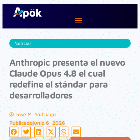
Ir
al
contenido
Lifestyle Dev
Noticias
Anthropic presenta el nuevo
Claude Opus 4.8 el cual
redefine el stándar para
desarrolladores
José M. Yndriago
Publicado
junio 6, 2026