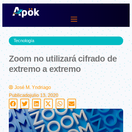
Ir
al
contenido
Lifestyle Dev
Tecnología
Zoom no utilizará cifrado de
extremo a extremo
José M. Yndriago
Publicado
julio 13, 2020