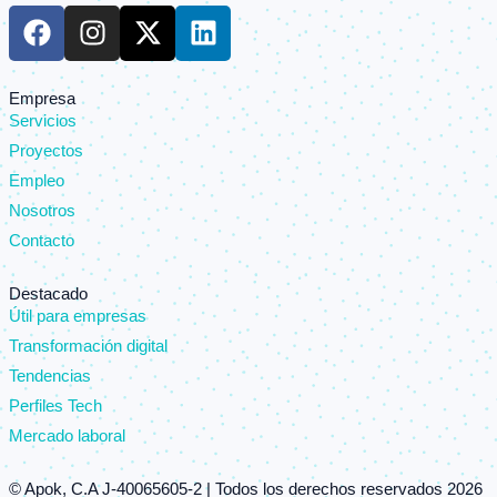
F
I
X
L
a
n
-
i
c
s
t
n
e
t
w
k
Empresa
Servicios
b
a
i
e
o
g
t
d
Proyectos
o
r
t
i
Empleo
k
a
e
n
Nosotros
m
r
Contacto
Destacado
Útil para empresas
Transformación digital
Tendencias
Perfiles Tech
Mercado laboral
© Apok, C.A J-40065605-2 | Todos los derechos reservados 2026