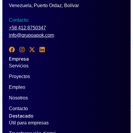
Venezuela, Puerto Ordaz, Bolívar
Contacto:
+58 412 8750347
info@grupoapok.com
F
I
X
L
a
n
-
i
Empresa
c
s
t
n
Servicios
e
t
w
k
b
a
i
e
Proyectos
o
g
t
d
o
r
t
i
Empleo
k
a
e
n
m
r
Nosotros
Contacto
Destacado
Útil para empresas