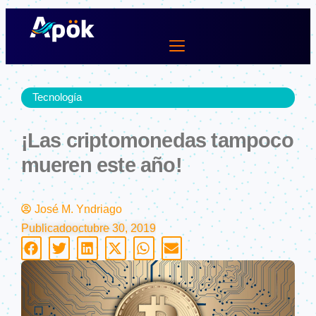
Ir
al
contenido
Lifestyle Dev
Tecnología
¡Las criptomonedas tampoco
mueren este año!
José M. Yndriago
Publicado
octubre 30, 2019