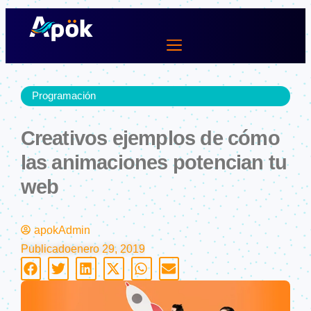
Ir
al
contenido
Lifestyle Dev
Programación
Creativos ejemplos de cómo
las animaciones potencian tu
web
apokAdmin
Publicado
enero 29, 2019