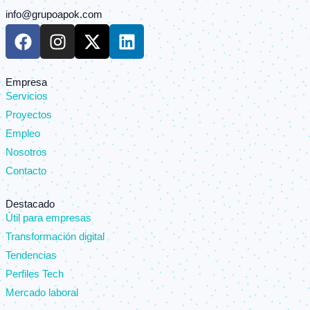
info@grupoapok.com
F
I
X
L
a
n
-
i
c
s
t
n
e
t
w
k
Empresa
Servicios
b
a
i
e
o
g
t
d
Proyectos
o
r
t
i
Empleo
k
a
e
n
Nosotros
m
r
Contacto
Destacado
Útil para empresas
Transformación digital
Tendencias
Perfiles Tech
Mercado laboral