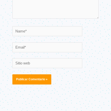
Name*
Email*
Sitio
web