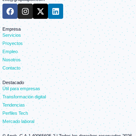
F
I
X
L
a
n
-
i
c
s
t
n
e
t
w
k
Empresa
Servicios
b
a
i
e
o
g
t
d
Proyectos
o
r
t
i
Empleo
k
a
e
n
Nosotros
m
r
Contacto
Destacado
Útil para empresas
Transformación digital
Tendencias
Perfiles Tech
Mercado laboral